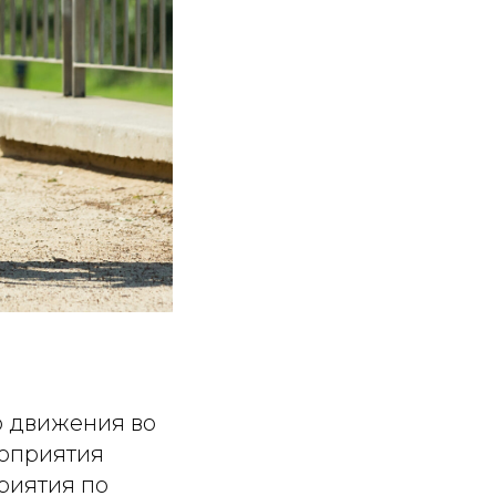
о движения во
роприятия
риятия по